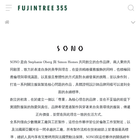
SONO 是由 Stephanie Oberg 與 Simon Homes 共同創立的合作品牌。兩人秉持共
同願景，致力於表達自身的美學與理念，在提供精緻優雅服飾的同時，也積極回
應倫理與環境議題。以直接且整體性的方式面對永續發展的挑戰，並以身作則，
打造一系列關注服裝製造核心問題的作品，具體證明設計師品牌同樣可以達到全
面的永續標準。
創立的初衷，在於建立一個以「尊重」為核心理念的品牌，並在不妥協的前提下
實踐對服裝的熱愛與責任。品牌希望透過製作與穿著來自良善環境的服裝，傳遞
正向價值，並營造與此理念一致的生活方式。
全系列僅由少數幾家工廠與工匠製作，這些合作夥伴皆位於倫敦工作室附近，以
及法國羅亞爾河谷一間卓越的工廠。所有製作流程在技術細節上皆遵循最高標
準，縫紉人員均享有完整聘用與法國勞動法保障。SONO與這些夥伴的關係經年