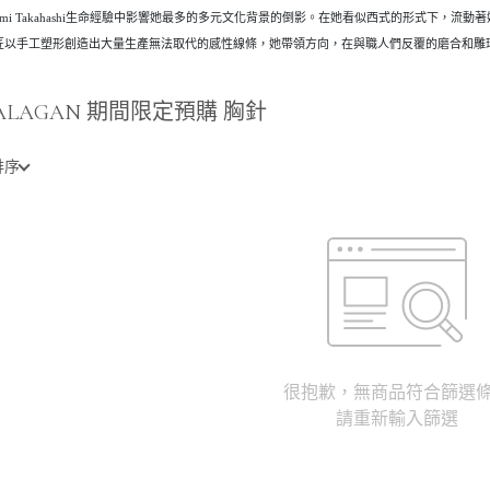
Reimi Takahashi生命經驗中影響她最多的多元文化背景的倒影。在她看似西式的形式下，流
匠以手工塑形創造出大量生產無法取代的感性線條，她帶領方向，在與職人們反覆的磨合和雕
.ALAGAN 期間限定預購 胸針
排序
很抱歉，無商品符合篩選
請重新輸入篩選