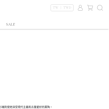
TW ｜ TWD
SALE
杉磯則使她深受現代主義和古董愛好的薰陶。