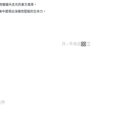
動著她曖曖內含光的東方風骨。
琢中展現出深廣而堅毅的生命力。
共 0 件商品
條件