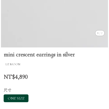
1
/
2
mini crescent earrings in silver
LE MOON
NT$4,890
尺寸
ONE SIZE