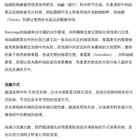
絲綢的精練處理僅需使用肥皂、純鹼（蘇打）和水即可完成。生產過程中的副
產品也都能被充分利用，例如蠶蛹可供人類食用或作為動物飼料，而絲膠
（Sericin）則廣泛應用於化妝品及醫藥領域。
Baserange的絲綢來自中國的合作農場，布料團隊也會定期前往當地進行訪查。
與絲綢產業合作的社區已建立起一套自給自足的循環系統：養蠶產生的廢棄物
被用來餵養鄰近池塘中的魚類，而池塘中的淤泥則作為桑樹的天然肥料；桑樹
的葉子再用來餵養蠶，形成完整的循環生態。養蠶業（Sericulture），亦即絲綢
產業，長期以來為農村地區提供就業機會，而產業所創造的大部分收入最終也
回流至農民手中。
洗滌方式
建議使用中性/天然洗衣精，以冷水搭配柔洗模式清洗，並採自然懸掛晾乾的方
式乾燥。手洗也是非常理想的清潔方式。
若未將精緻衣物與其他衣物分開洗滌，建議使用洗衣袋，以保護布料並減少洗
滌過程中的磨損與損壞。
為減少洗滌次數，我們建議優先採用通風晾放或冷凍除味的方式保養衣物，並
在出現污漬時立即進行局部清潔。