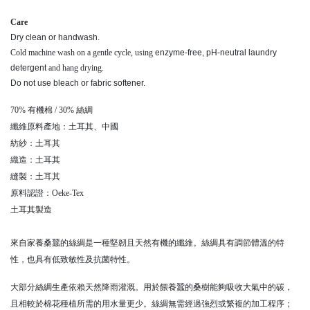
Care
Dry clean or handwash.
Cold machine wash on a gentle cycle, using
enzyme-free, pH-neutral laundry
detergent
and hang drying.
Do not use bleach or fabric softener.
70% 有機棉 / 30% 絲綢
纖維原料產地：土耳其、中國
紡紗：土耳其
織造：土耳其
縫製：土耳其
原料認證：Oeke-Tex
土耳其製造
來自家養桑蠶的絲綢是一種堅韌且天然有機的纖維。絲綢具有調節體溫的特
性，也具有低致敏性及抗菌特性。
大部分絲綢生產依賴天然降雨灌溉。用於餵養蠶的桑樹能夠吸收大氣中的碳，
且相較於棉花種植所需的用水量更少。絲綢無需經過強烈或繁複的加工程序；