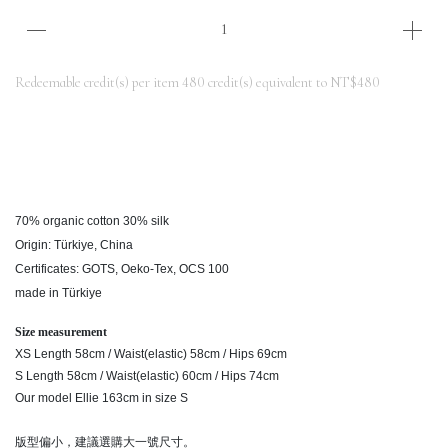
Redeemable credit(s) per item
480
credit(s) equivalent to
NT$480
70% organic cotton 30% silk
Origin: Türkiye, China
Certificates: GOTS, Oeko-Tex, OCS 100
made in Türkiye
Size measurement
XS Length 58cm / Waist(elastic) 58cm / Hips 69cm
S Length 58cm / Waist(elastic) 60cm / Hips 74cm
Our model Ellie 163cm in size S
版型偏小，建議選購大一號尺寸。