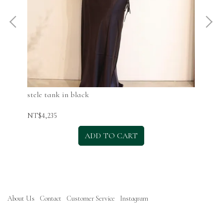
stele tank in black
ste
NT$4,235
NT$
ADD TO CART
About Us
Contact
Customer Service
Instagram