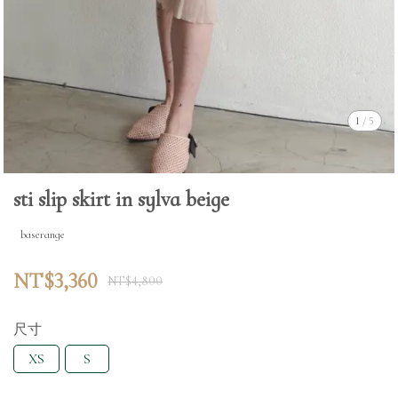
1
/
5
sti slip skirt in sylva beige
baserange
NT$3,360
NT$4,800
尺寸
XS
S