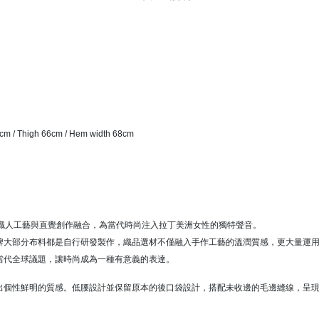
1cm / Thigh 66cm / Hem width 68cm
師，她將職人工藝與直覺創作融合，為當代時尚注入拉丁美洲女性的獨特聲音。
牌大部分布料都是自行研發製作，織品選材不僅融入手作工藝的溫潤質感，更大量運
當代全球議題，讓時尚成為一種有意義的表達。
出個性鮮明的質感。低腰設計並保留原本的後口袋設計，搭配未收邊的毛邊縫線，呈