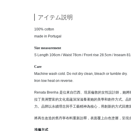
アイテム説明
100% cotton
made in Portugal
Size measurement
S Length 106cm / Waist 78cm / Front rise 28.5cm / Inseam 8
Care
Machine wash cold. Do not dry clean, bleach or tumble dry.
Iron low heat on reverse.
Renata Brenha 是位來自巴西、現居倫敦的女性設計
拉丁美洲豐富的文化底蘊深深滋養著她的美學和創作方式。品
力。品牌以永續理念與手工藝精神為核心，用創新的方式回應
將再生改造的舊丹寧布料重新詮釋，表面覆上白色塗層，呈現
洗滌方式