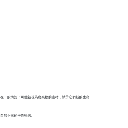
用在一般情況下可能被視為廢棄物的素材，賦予它們新的生命
現自然不羈的率性輪廓。