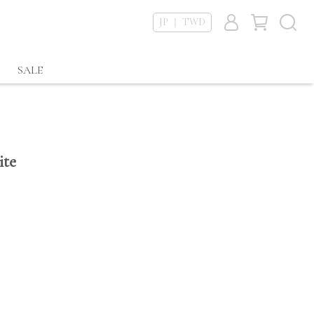
JP ｜ TWD
SALE
ite