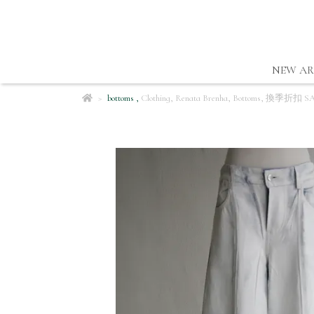
NEW AR
bottoms
,
Clothing
,
Renata Brenha
,
Bottoms
,
換季折扣 SA