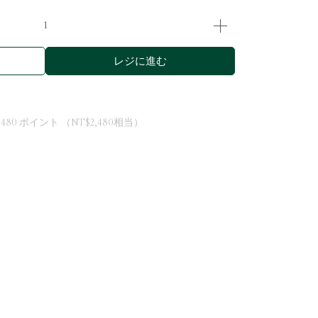
レジに進む
2480
ポイント （
NT$2,480
相当）