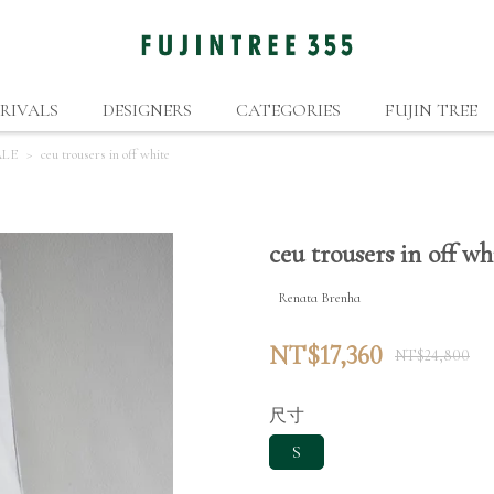
RIVALS
DESIGNERS
CATEGORIES
FUJIN TREE
LE
ceu trousers in off white
ceu trousers in off wh
Renata Brenha
NT$17,360
NT$24,800
尺寸
S