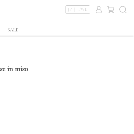
JP ｜ TWD
SALE
se in miso