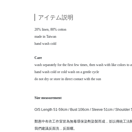
アイテム説明
20% linen, 80% cotton
made in Taiwan
hand wash cold
Care
wash separately for the first few times, then wash with like colors to 
hand wash cold or cold wash on a gentle cycle
do not dry or store in direct contact with the sun
Size measurement
O/S Length 51-59cm / Bust 106cm / Sleeve 51cm / Shoulder
鄭惠中布衣工作室皆為無毒環保染劑染製而成，並以傳統工法
我們建議反面洗，反面曬。