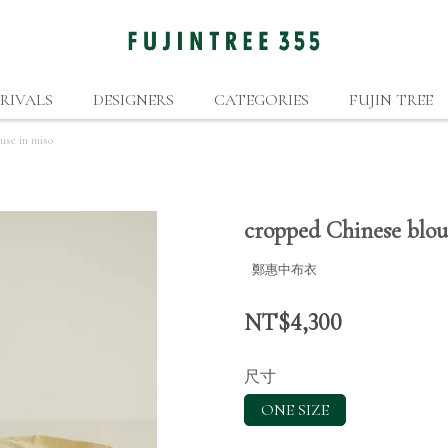
RIVALS
DESIGNERS
CATEGORIES
FUJIN TREE
use in miso
cropped Chinese blou
鄭惠中布衣
NT$4,300
尺寸
ONE SIZE