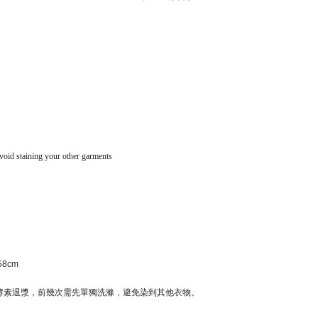
avoid staining your other garments
 58cm
酵素退漿，前幾次需先單獨洗滌，避免染到其他衣物。