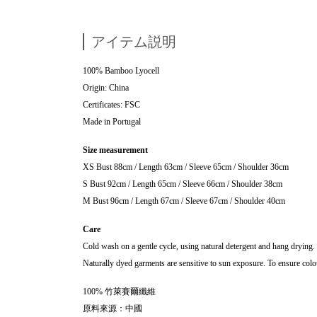
アイテム説明
100% Bamboo Lyocell
Origin: China
Certificates: FSC
Made in Portugal
Size measurement
XS Bust 88cm / Length 63cm / Sleeve 65cm / Shoulder 36cm
S Bust 92cm / Length 65cm / Sleeve 66cm / Shoulder 38cm
M Bust 96cm / Length 67cm / Sleeve 67cm / Shoulder 40cm
Care
Cold wash on a gentle cycle, using natural detergent and hang drying.
Naturally dyed garments are sensitive to sun exposure. To ensure colour
100% 竹萊賽爾纖維
原料來源：中國