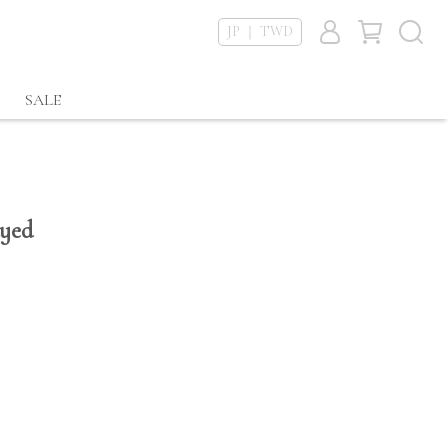
JP ｜ TWD
SALE
dyed