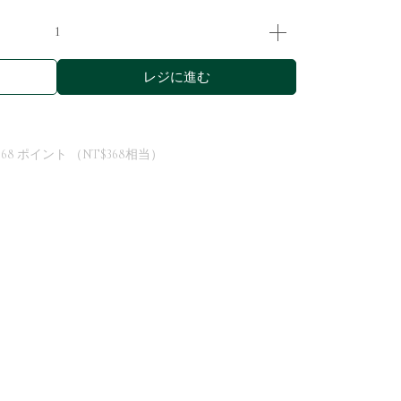
レジに進む
368
ポイント （
NT$368
相当）