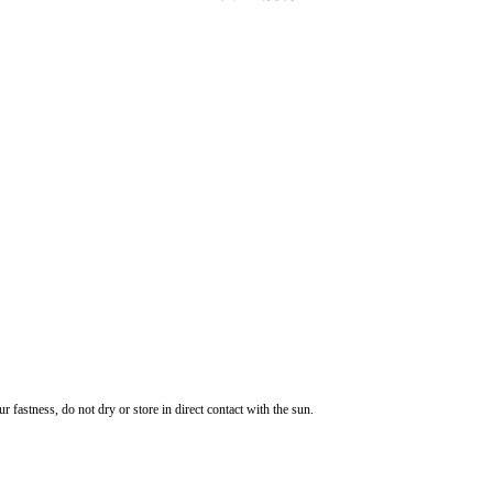
 fastness, do not dry or store in direct contact with the sun.