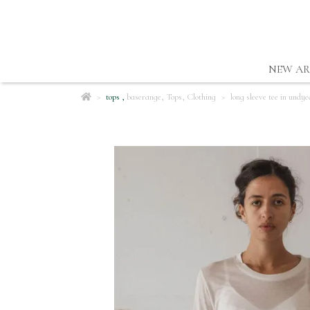
NEW AR
tops
,
baserange
,
Tops
,
Clothing
long sleeve tee in undye