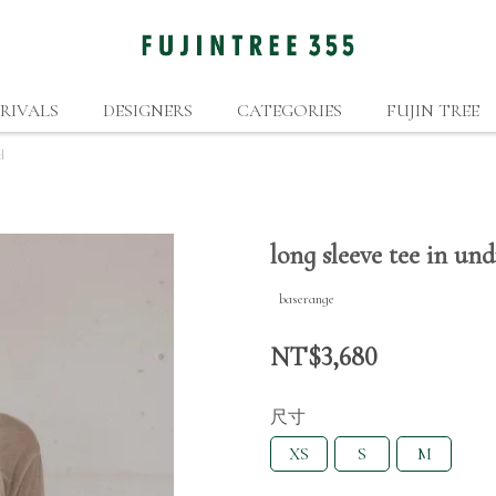
RIVALS
DESIGNERS
CATEGORIES
FUJIN TREE
d
long sleeve tee in un
baserange
NT$3,680
尺寸
XS
S
M