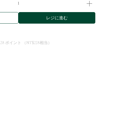
レジに進む
228
ポイント （
NT$228
相当）