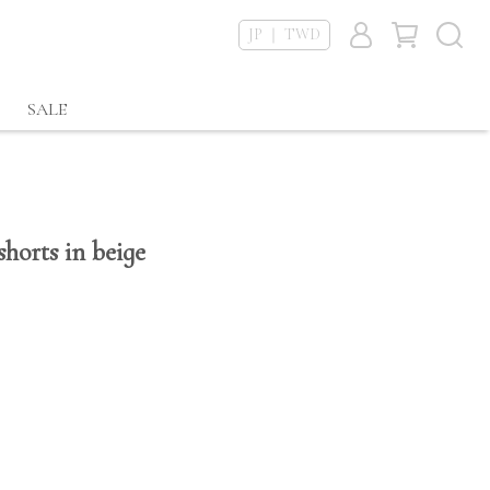
JP ｜ TWD
SALE
horts in beige