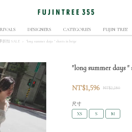
RIVALS
DESIGNERS
CATEGORIES
FUJIN TREE
季折扣 SALE
"long summer days " shorts in beige
"long summer days " s
NT$1,596
NT$2,280
尺寸
XS
S
M