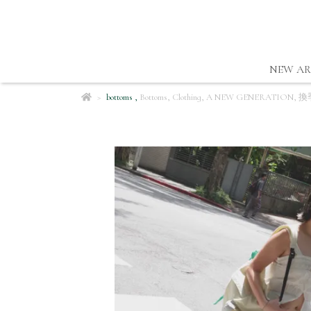
NEW AR
bottoms
,
Bottoms
,
Clothing
,
A NEW GENERATION
,
換