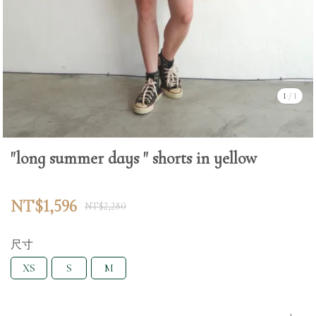
1
/
1
"long summer days " shorts in yellow
NT$1,596
NT$2,280
尺寸
XS
S
M