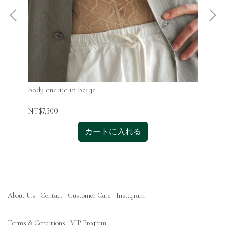
body encaje in beige
bod
NT$7,300
NT$
カートに入れる
About Us
Contact
Customer Care
Instagram
Terms & Conditions
VIP Program