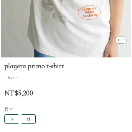
1
/
2
playera primo t-shirt
charrita
NT$5,200
尺寸
S
M