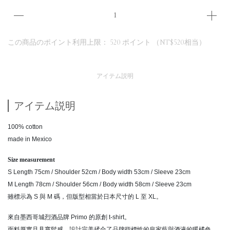
この商品のポイント利用上限：
520
ポイント （
NT$520
相当）
アイテム説明
アイテム説明
100% cotton
made in Mexico
Size measurement
S Length 75cm / Shoulder 52cm / Body width 53cm / Sleeve 23cm
M Length 78cm / Shoulder 56cm / Body width 58cm / Sleeve 23cm
雖標示為 S 與 M 碼，但版型相當於日本尺寸的 L 至 XL。
來自墨西哥城烈酒品牌 Primo 的原創 t-shirt。
面料厚實且具寬鬆感，設計完美揉合了品牌指標性的皇家藍與酒液的暖橘色