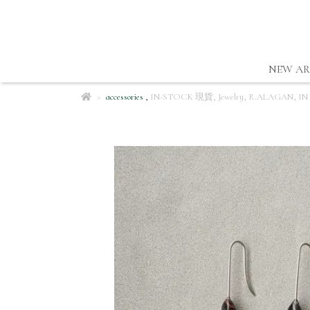
NEW AR
accessories
,
IN-STOCK 現貨
,
Jewelry
,
R.ALAGAN
,
IN