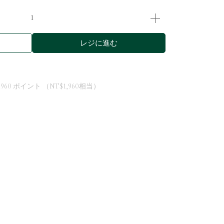
レジに進む
1960
ポイント （
NT$1,960
相当）