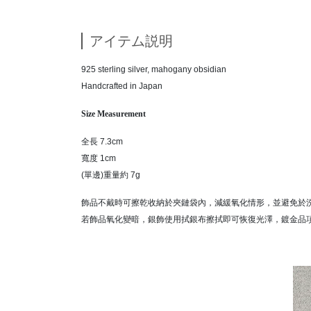
アイテム説明
925 sterling silver, mahogany obsidian
Handcrafted in Japan
Size Measurement
全長 7.3cm
寬度 1cm
(單邊)重量約 7g
飾品不戴時可擦乾收納於夾鏈袋內，減緩氧化情形，並避免於
若飾品氧化變暗，銀飾使用拭銀布擦拭即可恢復光澤，鍍金品