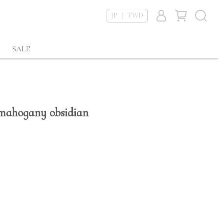
JP ｜ TWD
SALE
 mahogany obsidian