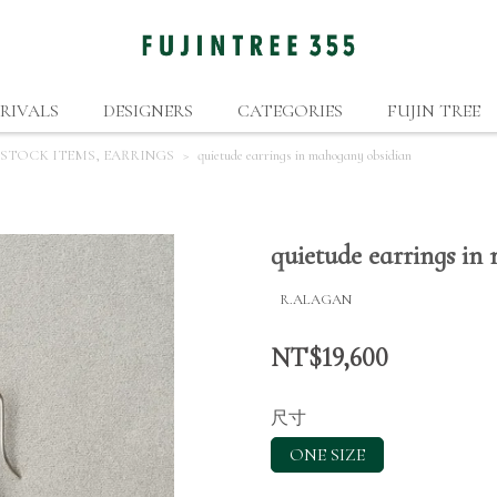
RIVALS
DESIGNERS
CATEGORIES
FUJIN TREE
 STOCK ITEMS
,
EARRINGS
quietude earrings in mahogany obsidian
quietude earrings in
R.ALAGAN
NT$19,600
尺寸
ONE SIZE