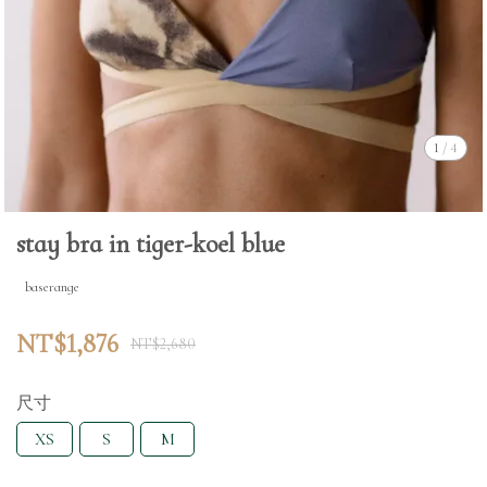
1
/
4
stay bra in tiger-koel blue
baserange
NT$1,876
NT$2,680
尺寸
XS
S
M