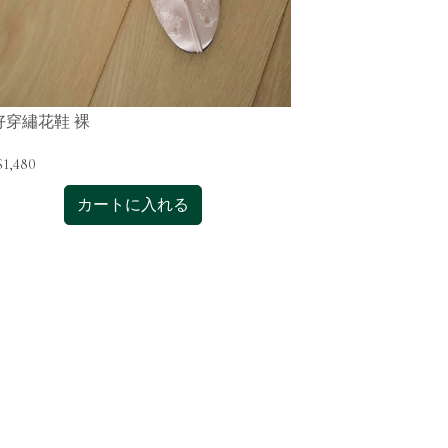
好穿繡花鞋 裸
好好穿功夫鞋 
1,480
NT$896
カートに入れる