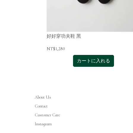
好好穿功夫鞋 黑
NT$1,280
る
カートに入れる
About Us
Contact
Customer Care
Instagram