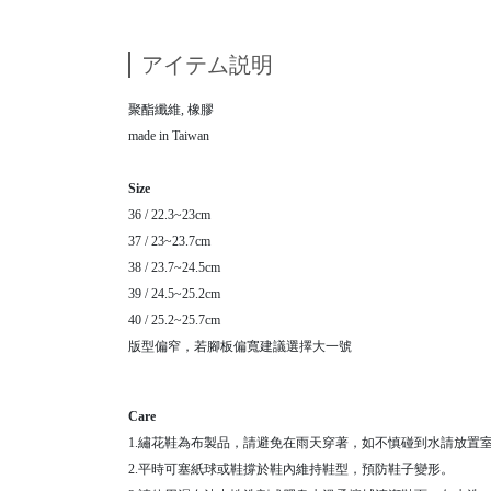
アイテム説明
聚酯纖維, 橡膠
made in Taiwan
Size
36 / 22.3~23cm
37 / 23~23.7cm
38 / 23.7~24.5cm
39 / 24.5~25.2cm
40 / 25.2~25.7cm
版型偏窄，若腳板偏寬建議選擇大一號
Care
1.繡花鞋為布製品，請避免在雨天穿著，如不慎碰到水請放置
2.平時可塞紙球或鞋撐於鞋內維持鞋型，預防鞋子變形。