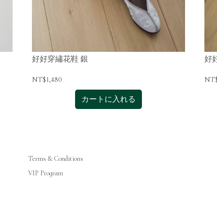
好好穿繡花鞋 銀
好
NT$1,480
NT$
カートに入れる
Terms & Conditions
VIP Program