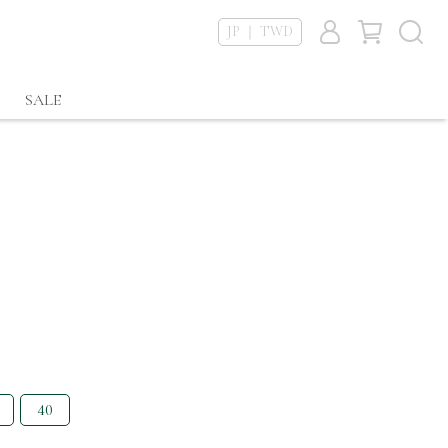
JP ｜ TWD
SALE
40