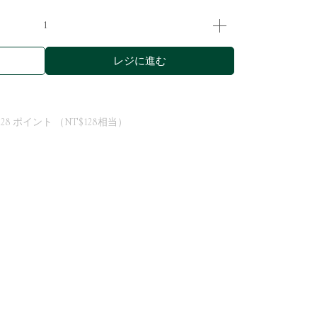
レジに進む
128
ポイント （
NT$128
相当）