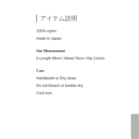
アイテム説明
100% nylon
made in Japan
Size Measurement
0 Length 99cm / Waist 76cm / Hip 114cm
Care
Handwash or Dry clean.
Do not bleach or tumble dry.
Cool iron.