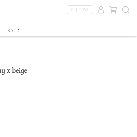
JP ｜ TWD
SALE
ay x beige