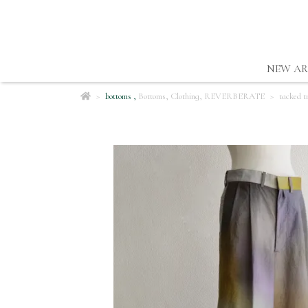
NEW AR
bottoms
,
Bottoms
,
Clothing
,
REVERBERATE
tacked t