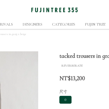
RIVALS
DESIGNERS
CATEGORIES
FUJIN TREE
rousers in gray x beige
tacked trousers in gr
REVERBERATE
NT$13,200
尺寸
0