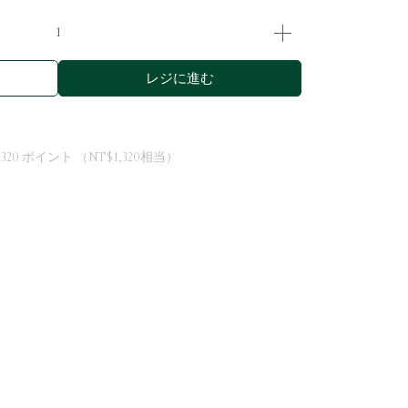
レジに進む
1320
ポイント （
NT$1,320
相当）