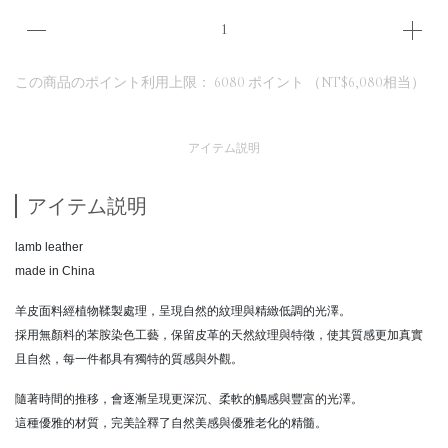
この商品のポイント利用上限：
6080
ポイント （
NT$6,080
相当）
アイテム説明
アイテム説明
lamb leather
made in China
羊皮面料經植物鞣製處理，呈現自然的紋理與精緻低調的光澤。
採用無顏料的苯胺染色工藝，保留皮革的天然紋理與特徵，使其質感更加真實
且自然，每一件都具有獨特的質感與外觀。
隨著時間的推移，會逐漸呈現更深沉、柔軟的觸感與豐富的光澤。
這種優雅的材質，完美詮釋了自然美感與優雅老化的精髓。