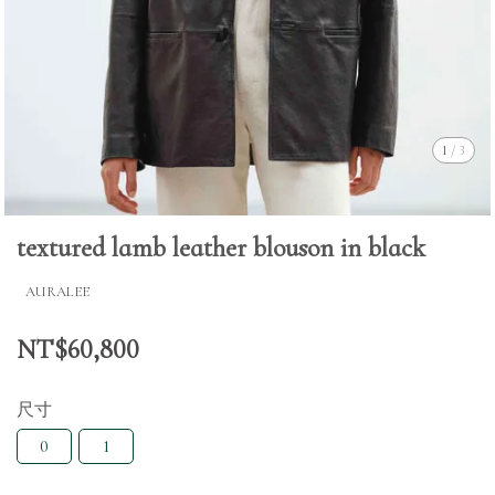
1
/
3
textured lamb leather blouson in black
AURALEE
NT$60,800
尺寸
0
1