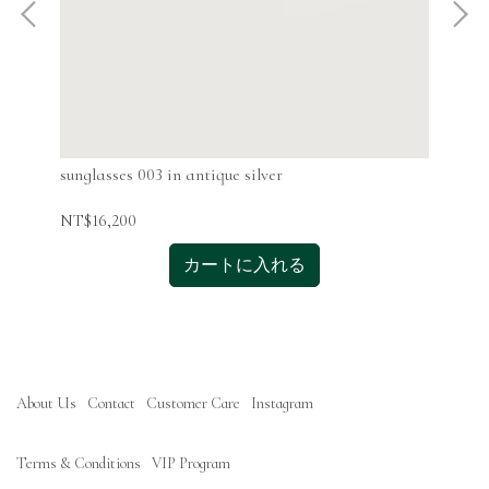
sunglasses 003 in antique silver
sun
NT$16,200
NT$
カートに入れる
About Us
Contact
Customer Care
Instagram
Terms & Conditions
VIP Program