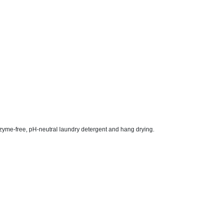
yme-free, pH-neutral laundry detergent and hang drying.