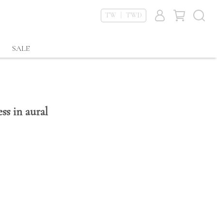
TW ｜ TWD
SALE
ess in aural