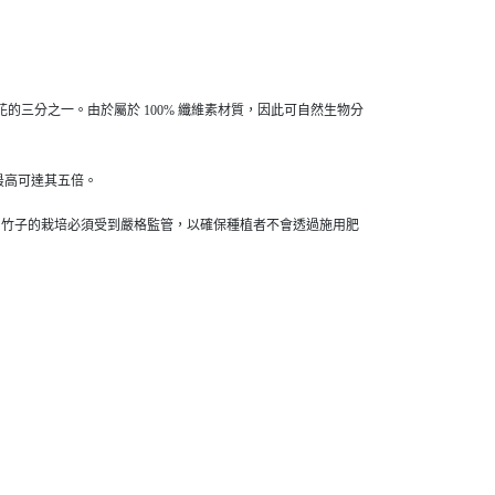
的三分之一。由於屬於 100% 纖維素材質，因此可自然生物分
量最高可達其五倍。
，竹子的栽培必須受到嚴格監管，以確保種植者不會透過施用肥