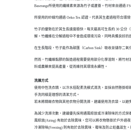
Baserange所使用的纖維素來源為竹子或蘆薈。竹材來自通
所使用的紗線均通過 Oeko-Tex 認證，代表其生產過程符合
竹子的優勢在於其生長速度極快，每天最高可生長約 30 公分
解。竹纖維在分解過程中不會造成環境污染，同時具備良好的
在生長階段，竹子能作為碳匯（Carbon Sink）吸收並儲
然而，竹纖維黏膠的製造過程需要使用部分化學溶劑，將竹材
料或農藥來提高產量，從而維持其環境永續性。
洗滌方式
使用中性洗衣精，以冷水搭配柔洗模式清洗，並採自然懸掛晾
手洗同樣是理想的清潔方式。
若未將精緻衣物與其他衣物分開洗滌，建議使用洗衣袋，以避
為減少洗滌次數，建議優先採用通風晾放或冷凍除味的方式保
風晾放(Airing) 有助於去除異味，您可以將衣物懸掛於戶外
冷凍除味(Freezing) 則有助於去除異味、霉味及防止蛀蟲滋生