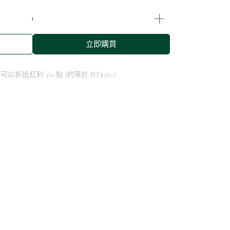
立即購買
 」可以折抵紅利
360
點 (約等於
NT$360
)