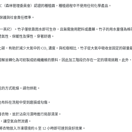
過 FSC（森林管理委員會）認證的種植園，種植過程中不使用任何化學產品。
環境保護與社會責任標準。
（一英尺）。竹子僅依靠雨水即可生存，且無需施用肥料或農藥。竹子的用水量僅為棉花
透氣性、保暖性及彈性，穿著舒適。
存二氧化碳，有助於減少大氣中的 CO₂ 濃度。與松樹相比，竹子從大氣中吸收並固定的碳
溶解並轉化為可紡製成紡織纖維的漿料，因此加工階段仍存在一定的環境挑戰。此外
乾的方式乾燥。請勿烘乾。
免布料在洗程中受到磨損或勾傷。
養衣物，並於沾染污漬時進行局部清潔。
過夜，讓空氣自然流通。
。將衣物放入冷凍環境約 6 至 12 小時即可達到良好效果。