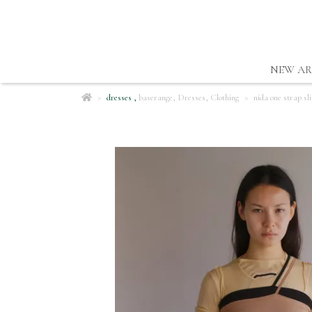
NEW AR
dresses
,
baserange
,
Dresses
,
Clothing
nida one strap sli