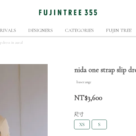
RIVALS
DESIGNERS
CATEGORIES
FUJIN TREE
p dress in aural
nida one strap slip dr
baserange
NT$3,600
尺寸
XS
S