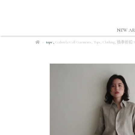
NEW AR
tops
,
Gabriela Coll Garments
,
Tops
,
Clothing
,
換季折扣 S