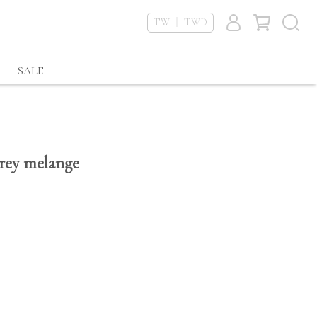
TW ｜ TWD
SALE
 grey melange