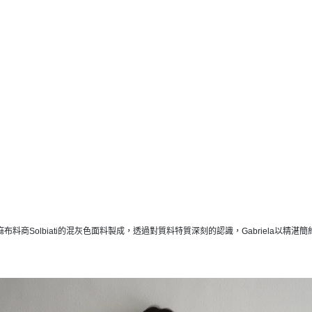
亞麻布料商Solbiati的混灰色面料製成，透過對質料特質深刻的認識，Gabriela以