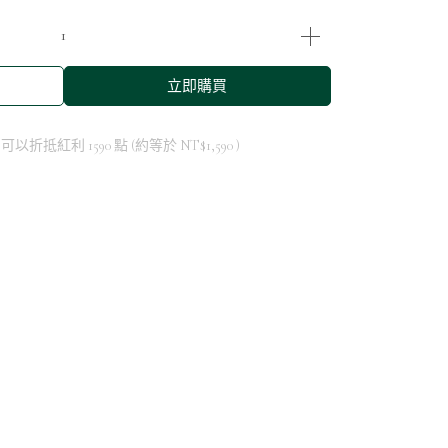
立即購買
 」可以折抵紅利
1590
點 (約等於
NT$1,590
)