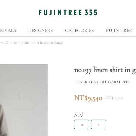
RIVALS
DESIGNERS
CATEGORIES
FUJIN TREE
ALE
no.197 linen shirt in grey melange
no.197 linen shirt in
GABRIELA COLL GARMENTS
NT$9,540
NT$15,900
尺寸
0
1