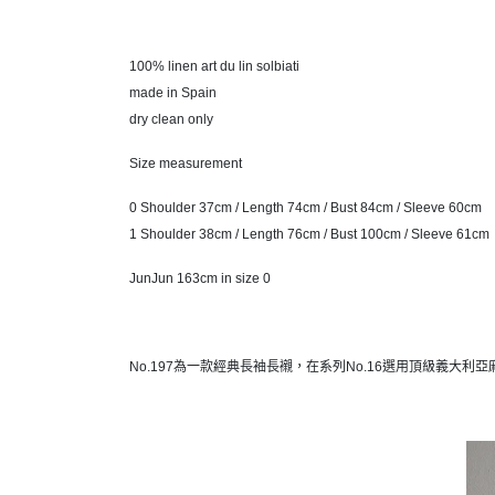
100% linen art du lin solbiati
made in Spain
dry clean only
Size measurement
0 Shoulder 37cm / Length 74cm / Bust 84cm / Sleeve 60cm
1 Shoulder 38cm / Length 76cm / Bust 100cm / Sleeve 61cm
JunJun 163cm in size 0
No.197為一款經典長袖長襯，在系列No.16選用頂級義大利