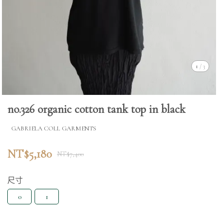
1
/
3
no.326 organic cotton tank top in black
GABRIELA COLL GARMENTS
NT$5,180
NT$7,400
尺寸
0
1