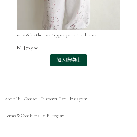
no.306 leather six zipper jacket in brown
no.
NT$70,900
NT$
加入購物車
About Us
Contact
Customer Care
Instagram
Terms & Conditions
VIP Program