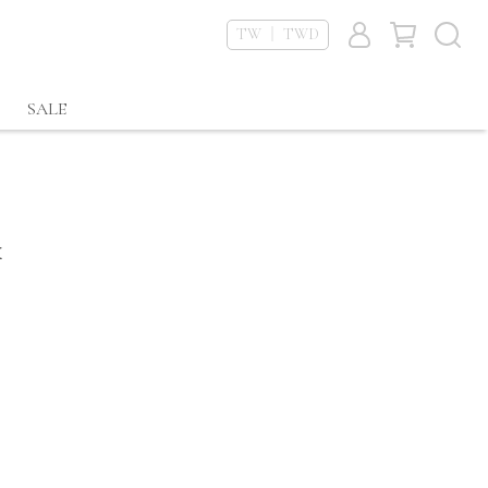
TW ｜ TWD
SALE
k