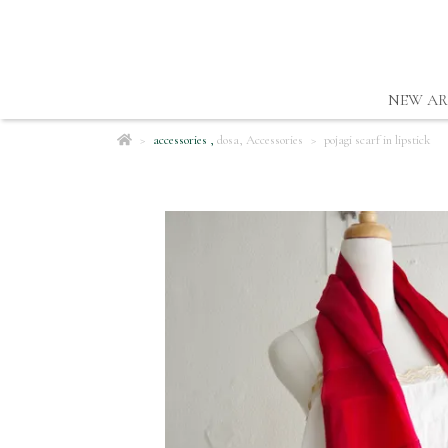
NEW AR
accessories
,
dosa
,
Accessories
pojagi scarf in lipstick