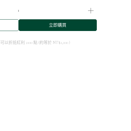
立即購買
 」可以折抵紅利
2100
點 (約等於
NT$2,100
)