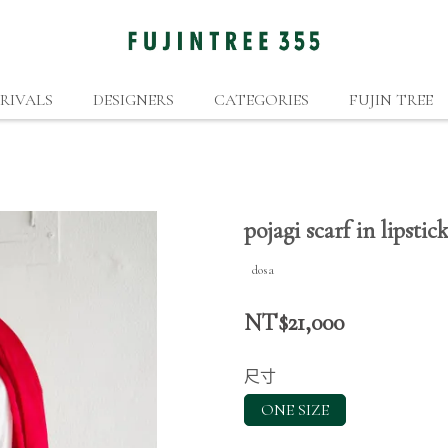
RIVALS
DESIGNERS
CATEGORIES
FUJIN TREE
pojagi scarf in lipstic
dosa
NT$21,000
尺寸
ONE SIZE