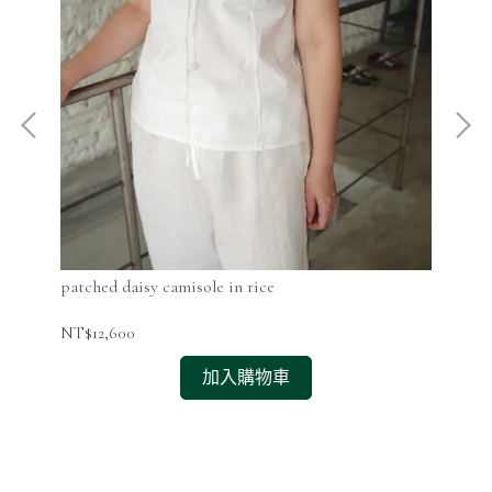
patched daisy camisole in rice
pat
NT$12,600
NT$
加入購物車