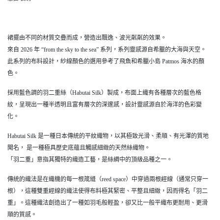
裙擺由不同的材質交疊而成，營造出飄逸、波光粼粼的效果。
來自 2026 年 “from the sky to the sea” 系列，系列靈感源自希臘的大海與天空。
此系列的布料設計，紗線顏色的選用參考了飛魚和希臘小島 Patmos 海水的顏
色。
採用藍色調的羽二重絲（Habutai Silk）製成，布面上織有各種層次的藍色格
紋，呈現出一種半透明且富有層次的深邃感，設計靈感源自於海洋的色彩變
化。
Habutai Silk 是一種日本傳統的平紋織物，以其極致光滑、柔順、有光澤的質地
聞名， 是一種極具歷史底蘊且觸感細緻的天然絲織物。
「羽二重」意指其獨特的織造工藝，是絲綢中的頂級品種之一。
傳統的織法是在織機的每一根筬縫（reed space）中穿過兩根經線（通常只穿一
根），這種雙重經線的織法使得布料極其緊密、平整且細緻，因而得名「羽二
重」。這種織法創造出了一種如羽毛般輕盈，卻又比一般平織布更耐用、更滑
順的質感。