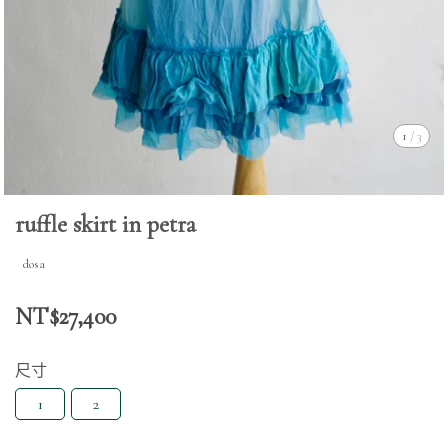
1
/
3
ruffle skirt in petra
dosa
NT$27,400
尺寸
1
2