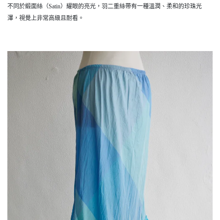
不同於緞面絲（Satin）耀眼的亮光，羽二重絲帶有一種溫潤、柔和的珍珠光
澤，視覺上非常高級且耐看。