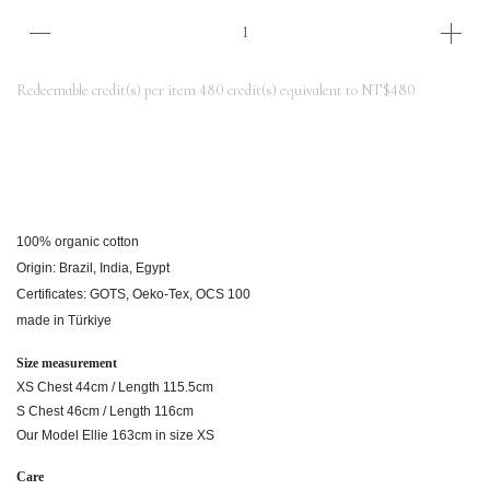
Redeemable credit(s) per item
480
credit(s) equivalent to
NT$480
100% organic cotton
Origin: Brazil, India, Egypt
Certificates: GOTS, Oeko-Tex, OCS 100
made in Türkiye
Size measurement
XS Chest 44cm / Length 115.5cm
S Chest 46cm / Length 116cm
Our Model Ellie 163cm in size XS
Care