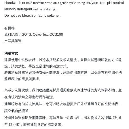
Handwash or c
old machine wash on a gentle cycle, using
enzyme-free, pH-neutral
laundry detergent
and hang drying.
Do not use bleach or fabric softener.
有機棉
原料認證：GOTS, Oeko-Tex, OCS100
土耳其製造
洗滌方式
建議使用中性洗衣精，以冷水搭配柔洗模式清洗，並採自然懸掛晾乾的方式乾
燥，請勿烘乾。手洗也是理想的清潔方式。
若未將精緻衣物與其他衣物分開洗滌，建議使用洗衣袋，以保護布料並減少洗
滌過程中的磨損與損壞。
為減少洗滌次數，我們建議優先採用通風晾放或冷凍除味的方式保養衣物，並
在出現污漬時立即進行局部清潔。
通風晾放有助於去除異味。您可以將衣物懸掛於戶外或通風良好的空間過夜，
讓空氣自然流通。
冷凍除味則有助於消除異味、霉味及防止蛀蟲滋生。將衣物放入冷凍環境約 6
至 12 小時，即可達到良好的清新效果。