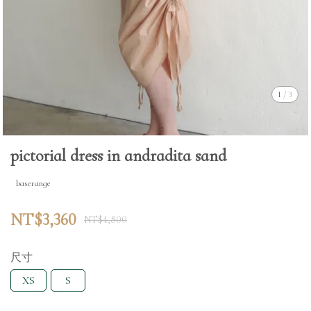
1
/
3
pictorial dress in andradita sand
baserange
NT$3,360
NT$4,800
尺寸
XS
S